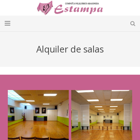
Inicio
Alquiler de salas
Presentación
Actuaciones
Videos
Academia
Alquiler de salas
Novedades
Contacto